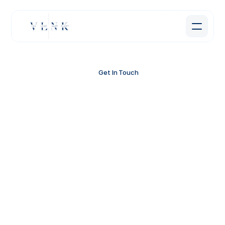
Get In Touch
Neem
Contact
Op
Vraag
over
onze
aanpak,
prijzen,
of
mogelijkheden
voor
samenwerking?
Vul
het
formulier
in
en
we
nemen
binnen
24
uur
contact
op.
Voornaam *
Achternaam *