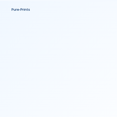
Pure-Prints
Omzet
Voorspelbaar
Maken
Pure-Prints
had
een
klassiek
data
isolation
probleem.
Hun
marketing
budget
zat
verspreid
over
verschillende
systemen.
Google
Ads
hier,
Meta
daar,
website
analytics
ergens
anders.
Niemand
zag
het
complete
plaatje.
Beslissingen
werden
genomen
op
basis
van
gevoel,
niet
data.
We
bouwden
een
geïntegreerd
tracking
systeem
en
optimaliseerde
&
beheerden
hun
advertenties
en
dat
terwijl
alle
data
op
één
plek
staat.
Elke
euro
die
erin
gaat
wordt
gevolgd
door
het
hele
customer
journey.
Geen
handmatig
kopiëren
tussen
Excel
sheets
meer.
Alles
automatisch
gesynchroniseerd.