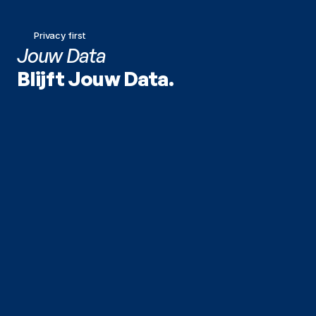
Privacy first
Jouw Data
Blijft Jouw Data.
De grootste angst van elk bedrijf is een datalek. Dat 
lossen we op door ervoor te zorgen dat je gevoelige 
informatie nooit je beveiligde omgeving verlaat.
We bouwen volledig AVG-compliant workflows waarmee 
je kunt innoveren met vertrouwen, wetende dat je klant- 
en patiëntdata op slot zit.
Pijler 1: Secure Configuration
We zorgen ervoor dat je de "Enterprise" versies 