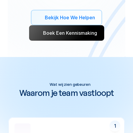
AI-systemen
die
werken,
veilig
zijn,
en
die
je
team
ook
echt
gaat
gebruiken.
Bekijk Hoe We Helpen
Boek Een Kennismaking
Wat wij zien gebeuren
Waarom je team vastloopt
Je
hebt
de
visie.
Je
hebt
de
software.
Maar
tussen
die
twee
zit
een
web
waar
je
effectiviteit
en
efficiëntie
weglekt.
1