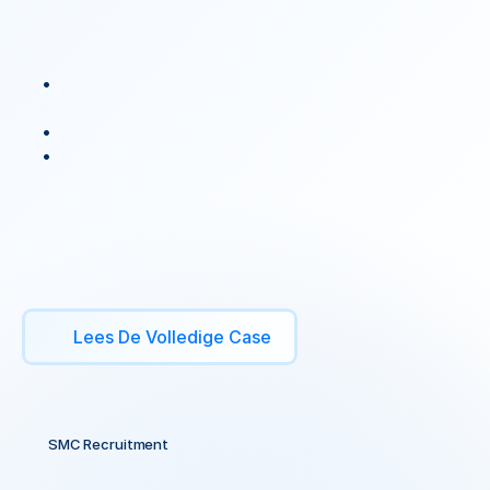
Resultaat:
Volledige
data-integratie
tussen
alle
marketing
platforms
Real-time
inzicht
in
ROI
per
kanaal
€30.000
marketing
budget
efficiënter
ingezet
→
€120.000
omzet
Het
principe:
Stop
met
data
handmatig
verplaatsen.
Bouw
systemen
die
het
automatisch
doen.
Lees De Volledige Case
SMC Recruitment
83%
Efficiëntieverbetering
In