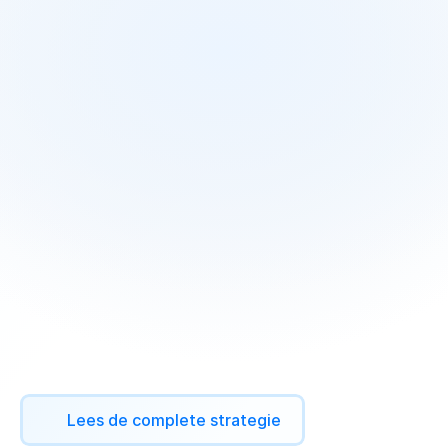
Kandidaat-Identificatie.
Hoog
volume
is
betekenisloos
als
het
proces
inefficiënt
is.
SMC
bloedde
budget
(€50
per
kandidaat)
omdat
hun
identificatie-proces
handmatig
en
breed
was,
waardoor
tijd
verspild
werd
aan
slechte
kandidaten.
We
implementeerden
een
AI-gestuurde
Workflow.
Door
te
verschuiven
van
"breed
targeten"
naar
"algoritmische
intent
signals"
automatiseerden
we
het
filterproces.
Het
systeem
identificeert
nu
waardevolle
targets
voordat
een
mens
ze
hoeft
te
reviewen.
Cost-Per-Acquisition
gedaald
van
€50
naar
slechts
€7,
terwijl
automatisch
951
leads
gekwalificeerd
werden.
Lees de complete strategie