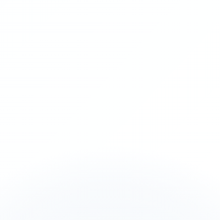
Een slimme, down-to-earth strateeg die de 
fluff overslaat. In slechts één sessie gaf hij me 
een helder framework om het bedrijf naar het 
volgende niveau te tillen.
Julian
CEO Elation
Ik was verbijsterd door de output van het 
systeem. €32.000 aan nieuwe directe orders 
gegenereerd binnen slechts 2 maanden.
Boy
CEO Arcani