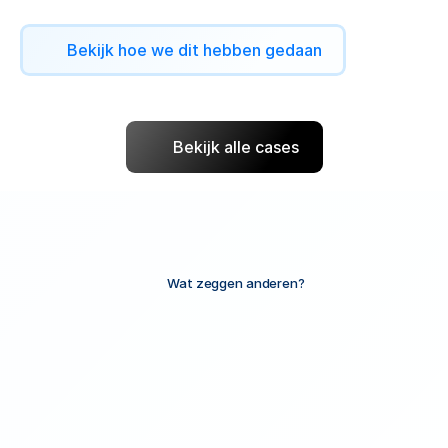
8
weken.
Bekijk hoe we dit hebben gedaan
Bekijk alle cases
Wat zeggen anderen?
Vertrouwd
Door
Leiders.
We
zoeken
geen
quick
wins.
We
willen
een
langetermijn
partner
zijn
voor
groeiende
organisaties.