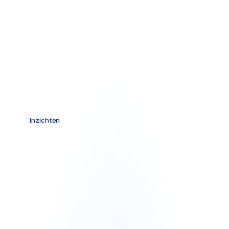
Consultant - Workshop participants
Inzichten
Gratis
Tools
&
Systemen
Groei
komt
niet
van
informatie.
Groei
komt
van
uitvoering.
Hier
vind
je
de
exacte
systemen,
prompts
en
workflows
die
we
voor
betalende
klanten
bouwen.