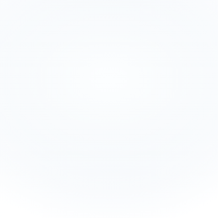
Het is geen 'post meer' filosofie; het is een 
positioneringsstrategie. De grootste takeaway: 
Dit systeem maakt groei beheersbaar, in 
plaats van extra werk te creëren.
Tirza
Consultant - Workshop participants
Het is eerlijk gezegd bizar hoeveel AI en dit 
systeem onze processen versnelde
Henk
Owner TFG