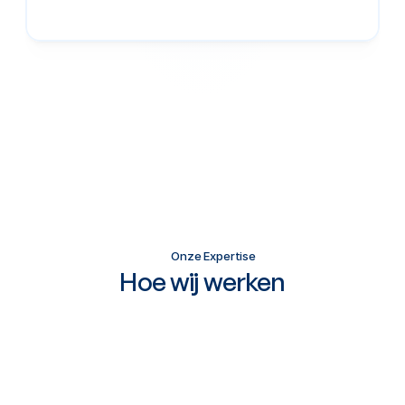
Onze Expertise
Hoe wij werken
Van
de
eerste
scan
tot
het
dagelijks
gebruik
door
je
team.
We
blijven
tot
het
werkt.
Eerst het proces, dan de tech.