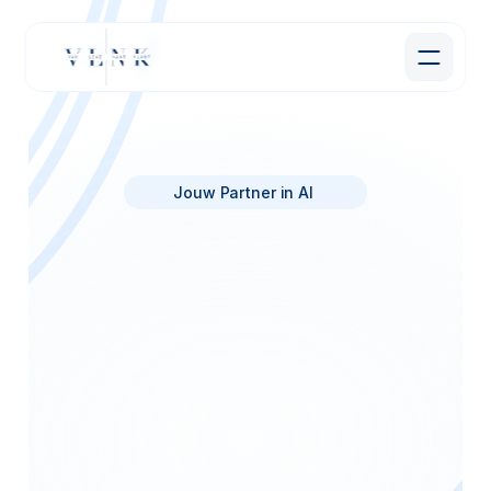
Jouw Partner in AI 
Wij
maken
organisaties
AI-ready
Je
ziet
de
potentie
van
AI.
Je
weet
dat
het
je
team
uren
kan
besparen.
Maar
tussen
"we
moeten
iets
met
AI"
en
"het
werkt
daadwerkelijk
veilig
in
ons
bedrijf"
zit
een
web
van
privacy-vragen,
compliance-eisen,
en
technische
barrières.
Daar
helpen
wij
mee.
We
implementeren